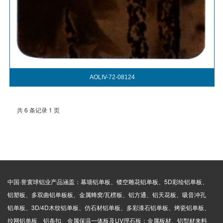
AOLIV-72-08124
共 6 条记录 1 页
中国·誉寰球铝业产品涵盖：幕墙铝单板、镂空雕花铝单板、5D彩绘铝单板、
铝塑板、多双曲铝单板板、金属蜂窝/瓦楞板、铝方通、铝天花板、吸音冲孔
铝单板、3D/4D木纹铝单板、仿石材铝单板、多彩漆石铝单板、烤瓷铝单板、
拉网铝单板、铝条扣、金属保温一体板及UV理石板；金属板材、铝型材来料