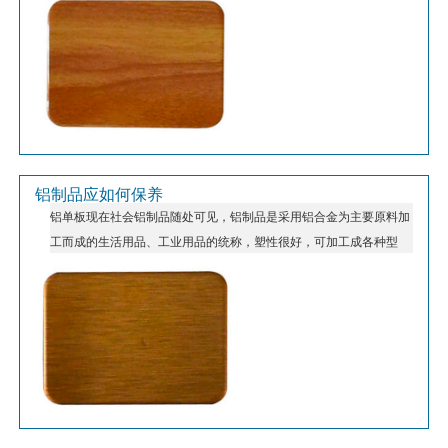
台、门套、窗 台、货台、广告牌，乃至屏风以及工艺品等装修。
它产品，安装结构为利用上层主骨，以螺丝和特造的构件与型材锤片
连接，防风性强，适用于户外装饰（龙骨间距可任意调节）。
铝制品应如何保养
铝单板现在社会铝制品随处可见，铝制品是采用铝合金为主要原料加
工而成的生活用品、工业用品的统称，塑性很好，可加工成各种型
材，具有优良的导电性、导热性和抗蚀性，工业上广泛使用，使用量
仅次于钢。那么如何正确使用铝制品？如何保养铝制品呢？下面美美
跟大家分享铝制品的正确使用方法和保养技巧。