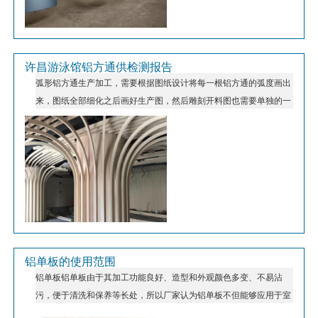
许昌游泳馆铝方通供检测报告
弧形铝方通生产加工，需要根据图纸设计将每一根铝方通的弧度画出
来，图纸全部细化之后画好生产图，然后雕刻开料图也需要单独的一
份图纸，将雕刻开料的图输入到数控雕刻机工作台之后，工作人员按
*作指令根据开料，每块板开好之后及时调整和拿出来，整块铝板雕
刻开好之后再换铝板上去。 门头招牌高 档凹凸弯曲木纹铝方通指定
加工厂主要是对厚度，材质，弧度有严格的要求。比如一个规格比较
大的铝方通如果厚度太薄，弧度太小就容易产生折断的现象。所以我
们在加工弧度铝方通的时候，一 定要考虑这些因素 近年来，随着国
内建筑业的发展，建筑物室内外的设计越来越美观、艺术化，采取材
料越来越符合环保和实用性还有美观，对每一件产品都要求艺术与实
用巧妙相结合。吊顶铝方通产品就是利用消费者心理来创造出完 美
铝单板的使用范围
铝单板铝单板由于其加工功能良好、造型和外观颜色多变、不易沾
的材料。在市场上出现了大大小小的铝方通厂家或者吊顶铝方通批发
污，便于清洗和保养等长处，所以厂家认为铝单板不但能够应用于室
市场，这些的出现体现出吊顶铝方通市场的潮流。 弧形铝方通当中
外装修还能够应用于室内墙面、天花吊顶、隔墙、包柱、包梁、阳
型材铝方通有特色铝材通风挤压成型，产品硬度，直线度远远超过其