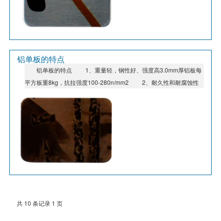
牌涂料，涂层分为二涂一烤、三涂二烤，其涂层性能达到aama(美国
建筑制造业协会)和asca(美国建筑喷涂协会)的aama2605-98标准。
铝单板的特点
铝单板的特点 1、重量轻，钢性好、强度高3.0mm厚铝板每
平方板重8kg，抗拉强度100-280n/mm2 2、耐久性和耐腐蚀性
好。采用kynar-500、hylur500为基料的pvdf氟碳漆，可用25年不腿
色。 3、工艺性好。采用先加工后喷漆工艺，铝板可加工成平
面、弧型和球面等各种复杂几何形状。 4、涂层均匀、色彩多
样。先进静电喷涂技术使得油漆与铝板间附着均匀一致，颜色多样，
选择空间大。 5、不易玷污，便于清洁保养。氟涂料膜的非粘着
性，使表面很难附着污染物，更具有良好向洁性。 6、安装施工
方便快捷。铝板在工厂成型，施工现场不需裁切，固定在骨架上即
可。 7、可回收再利用，有利环保。铝板可100%回收，不同于
玻璃，石材，陶瓷，铝塑板等装饰材料，回收残值高。
共 10 条记录 1 页