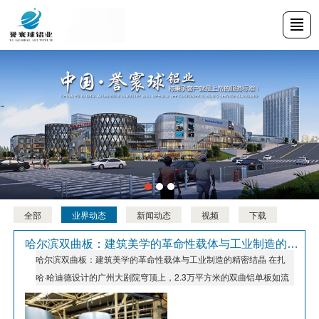
首页
产品中心
新闻动态
厂区厂貌
关于我们
案例中心
招贤纳士
联系我们
全部
业界动态
新闻动态
视频
下载
哈尔滨双曲板：建筑美学的革命性载体与工业制造的精密结晶
哈尔滨双曲板：建筑美学的革命性载体与工业制造的精密结晶 在扎
哈·哈迪德设计的广州大剧院穹顶上，2.3万平方米的双曲铝单板如流
动的波浪般包裹建筑，其曲面精度达±0.5mm，在阳光下折射出未来
主义的光影。这种突破传统平面局限的建筑表皮，正是双曲板技术的