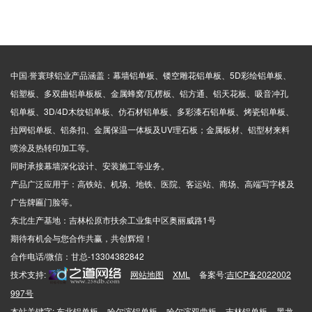
中国·誉寰球铝业产品涵盖：幕墙铝单板、镂空雕花铝单板、5D彩绘铝单板、
铝塑板、多双曲铝单板板、金属蜂窝/瓦楞板、铝方通、铝天花板、吸音冲孔
铝单板、3D/4D木纹铝单板、仿石材铝单板、多彩漆石铝单板、烤瓷铝单板、
拉网铝单板、铝条扣、金属保温一体板及UV理石板；金属板材、铝型材来料
喷涂及热转印加工等。
同时承接幕墙深化设计、安装施工等业务。
产品广泛应用于：高铁站、机场、地铁、医院、客运站、商场、高端写字楼及
广告牌匾门脸等。
东北生产基地：吉林松原市扶余工业集中区奥丽威路1号
期待有机会与您合作共赢，共创辉煌！
合作电话/微信：甘总-13304382842
技术支持:
网站地图
XML
备案号:
吉ICP备2022002
997号
本站关键字:
东北铝单板
哈尔滨铝单板
哈尔滨双曲板
吉林铝单板
黑龙