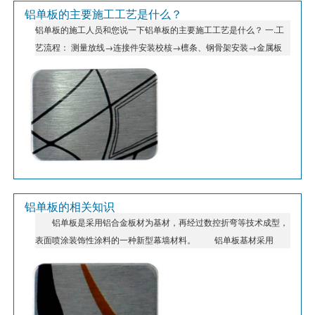
铝单板的主要施工工艺是什么？
铝单板的施工人员和您说一下铝单板的主要施工工艺是什么？ 一.工
艺流程： 测量放线→连接件安装校核→檩条、钢骨架安装→金属板
块安装→板块清洁嵌缝→注胶密封→表面清洁
铝单板的相关知识
铝单板是采用铝合金板材为基材，再经过数控折弯等技术成型，
表面喷涂装饰性涂料的一种新型幕墙材料。 铝单板基材采用
1100h24、1060h24、3003h24、5005h24等幕墙专用单层铝合金
板。 铝单板其构造主要由面板、加强筋和角码等部件组成。成
型工件尺寸可达8000mm×1800mm(l×w) 涂料采用美国ppg、美
国威士伯valspar、荷兰阿克苏诺贝尔akzonobel、韩国kcc等知名品